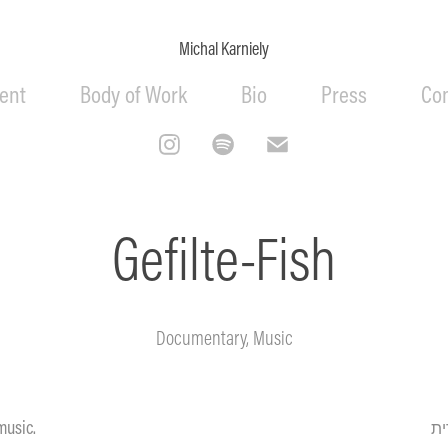
Michal Karniely
ent
Body of Work
Bio
Press
Co
Gefilte-Fish
Documentary, Music
music.
ית