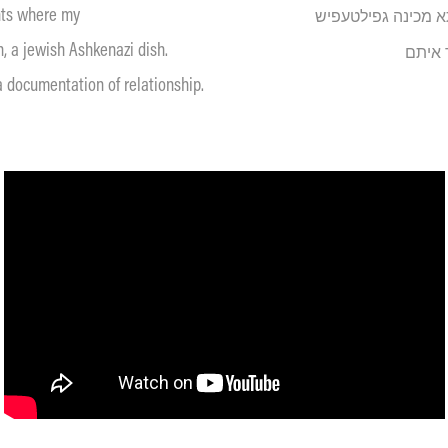
nts where my
א מכינה גפילטעפיש
h, a jewish Ashkenazi dish.
 איתם
 documentation of relationship.